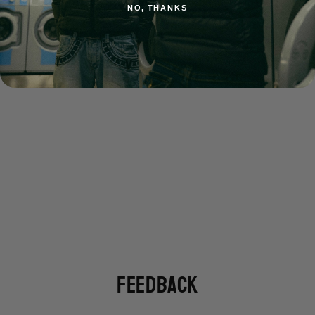
You may also like
NO, THANKS
Ralph Lauren Sweater M
€69,90
FEEDBACK