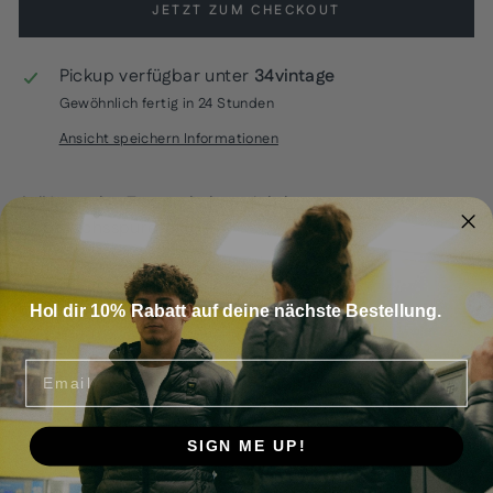
JETZT ZUM CHECKOUT
Pickup verfügbar unter
34vintage
Gewöhnlich fertig in 24 Stunden
Ansicht speichern Informationen
A (Normaler Zustand ohne sichtbaren
Gebrauchsspuren.)
Größe: M
Lange: 64cm
Hol dir 10% Rabatt auf deine nächste Bestellung.
Breite: 55cm
EMAIL
SIGN ME UP!