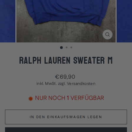
SCHLIESSEN
ESC)
Ralph Lauren Sweater M
Normaler
€69,90
Preis
inkl. MwSt. zzgl.
Versandkosten
NUR NOCH
1
VERFÜGBAR
IN DEN EINKAUFSWAGEN LEGEN